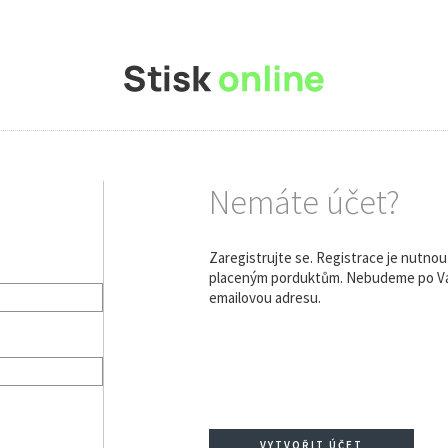
Nemáte účet?
Zaregistrujte se. Registrace je nutno
placeným porduktům. Nebudeme po Vás
emailovou adresu.
VYTVOŘIT ÚČET