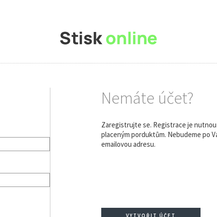
Nemáte účet?
Zaregistrujte se. Registrace je nutno
placeným porduktům. Nebudeme po Vás
emailovou adresu.
VYTVOŘIT ÚČET