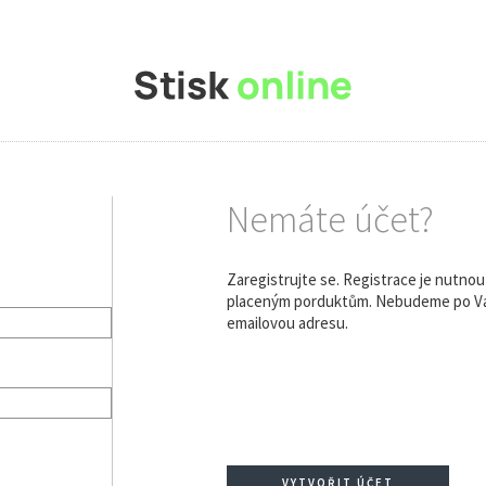
Nemáte účet?
Zaregistrujte se. Registrace je nutno
placeným porduktům. Nebudeme po Vás
emailovou adresu.
VYTVOŘIT ÚČET