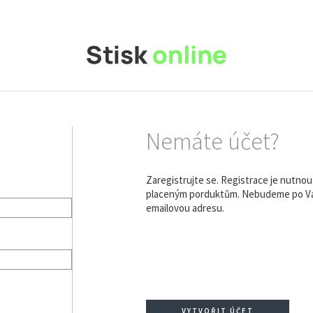
Nemáte účet?
Zaregistrujte se. Registrace je nutno
placeným porduktům. Nebudeme po Vás
emailovou adresu.
VYTVOŘIT ÚČET