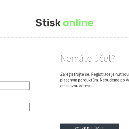
Nemáte účet?
Zaregistrujte se. Registrace je nutno
placeným porduktům. Nebudeme po Vás
emailovou adresu.
VYTVOŘIT ÚČET