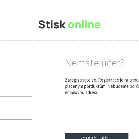
Nemáte účet?
Zaregistrujte se. Registrace je nutno
placeným porduktům. Nebudeme po Vás
emailovou adresu.
VYTVOŘIT ÚČET