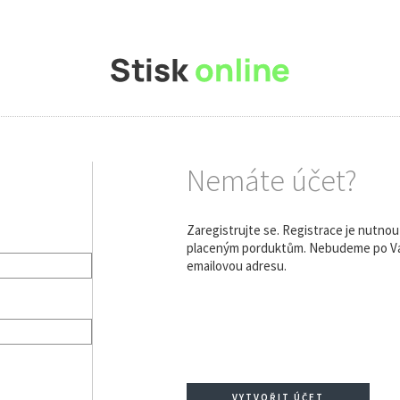
Nemáte účet?
Zaregistrujte se. Registrace je nutno
placeným porduktům. Nebudeme po Vás
emailovou adresu.
VYTVOŘIT ÚČET