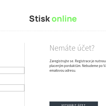
Nemáte účet?
Zaregistrujte se. Registrace je nutno
placeným porduktům. Nebudeme po Vás
emailovou adresu.
VYTVOŘIT ÚČET