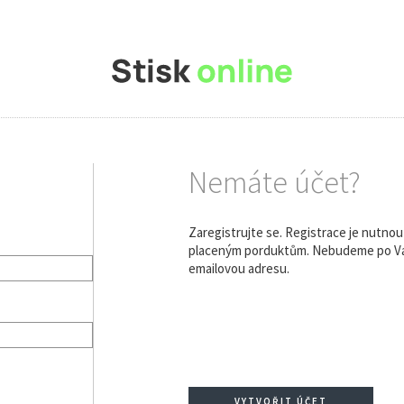
Nemáte účet?
Zaregistrujte se. Registrace je nutno
placeným porduktům. Nebudeme po Vás
emailovou adresu.
VYTVOŘIT ÚČET