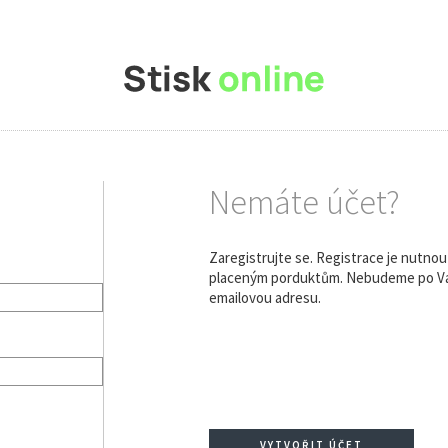
Nemáte účet?
Zaregistrujte se. Registrace je nutno
placeným porduktům. Nebudeme po Vás
emailovou adresu.
VYTVOŘIT ÚČET