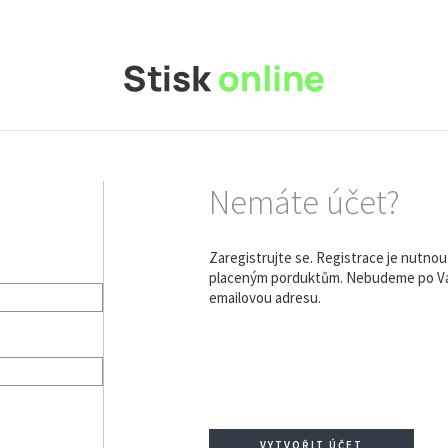
Nemáte účet?
Zaregistrujte se. Registrace je nutno
placeným porduktům. Nebudeme po Vás
emailovou adresu.
VYTVOŘIT ÚČET