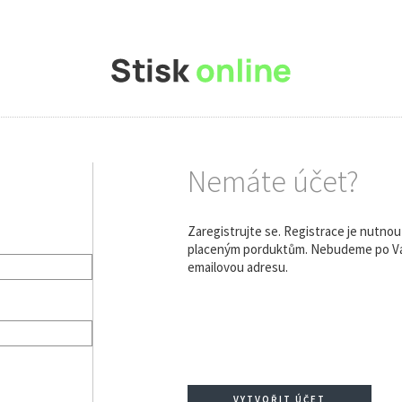
Nemáte účet?
Zaregistrujte se. Registrace je nutno
placeným porduktům. Nebudeme po Vás
emailovou adresu.
VYTVOŘIT ÚČET