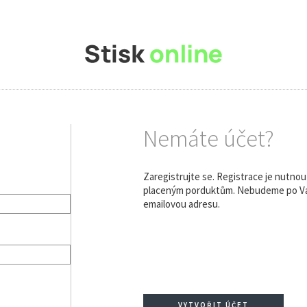
Nemáte účet?
Zaregistrujte se. Registrace je nutno
placeným porduktům. Nebudeme po Vás
emailovou adresu.
VYTVOŘIT ÚČET