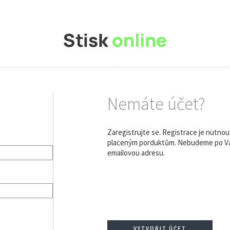
Nemáte účet?
Zaregistrujte se. Registrace je nutno
placeným porduktům. Nebudeme po Vás
emailovou adresu.
VYTVOŘIT ÚČET