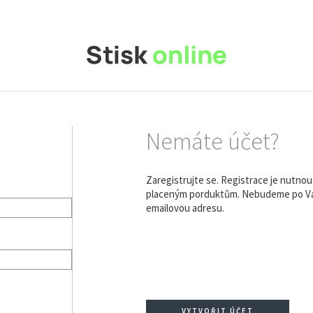
Nemáte účet?
Zaregistrujte se. Registrace je nutno
placeným porduktům. Nebudeme po Vás
emailovou adresu.
VYTVOŘIT ÚČET