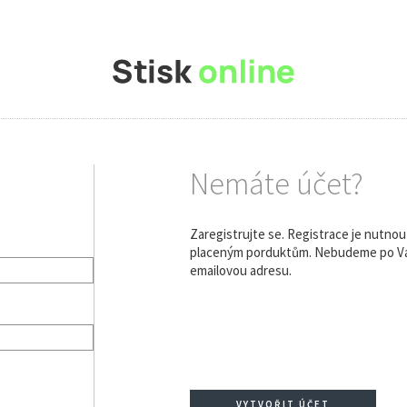
Nemáte účet?
Zaregistrujte se. Registrace je nutno
placeným porduktům. Nebudeme po Vás
emailovou adresu.
VYTVOŘIT ÚČET