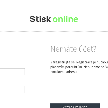
Nemáte účet?
Zaregistrujte se. Registrace je nutno
placeným porduktům. Nebudeme po Vás
emailovou adresu.
VYTVOŘIT ÚČET