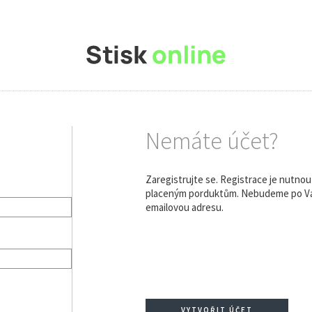
Nemáte účet?
Zaregistrujte se. Registrace je nutno
placeným porduktům. Nebudeme po Vás
emailovou adresu.
VYTVOŘIT ÚČET