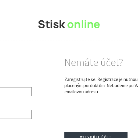
Nemáte účet?
Zaregistrujte se. Registrace je nutno
placeným porduktům. Nebudeme po Vás
emailovou adresu.
VYTVOŘIT ÚČET