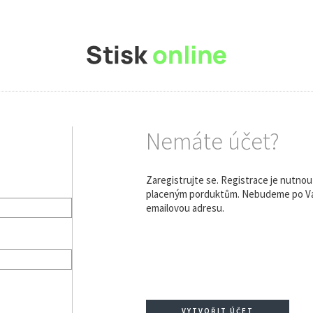
Nemáte účet?
Zaregistrujte se. Registrace je nutno
placeným porduktům. Nebudeme po Vás
emailovou adresu.
VYTVOŘIT ÚČET