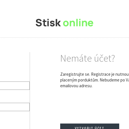
Nemáte účet?
Zaregistrujte se. Registrace je nutno
placeným porduktům. Nebudeme po Vás
emailovou adresu.
VYTVOŘIT ÚČET