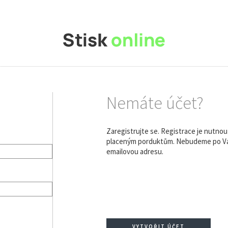
Nemáte účet?
Zaregistrujte se. Registrace je nutno
placeným porduktům. Nebudeme po Vás
emailovou adresu.
VYTVOŘIT ÚČET