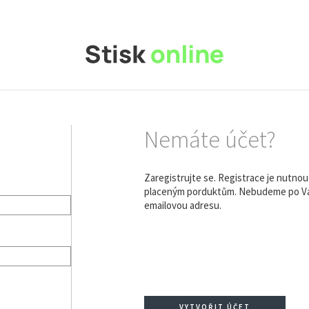
Nemáte účet?
Zaregistrujte se. Registrace je nutno
placeným porduktům. Nebudeme po Vás
emailovou adresu.
VYTVOŘIT ÚČET