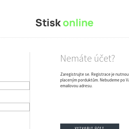
Nemáte účet?
Zaregistrujte se. Registrace je nutno
placeným porduktům. Nebudeme po Vás
emailovou adresu.
VYTVOŘIT ÚČET