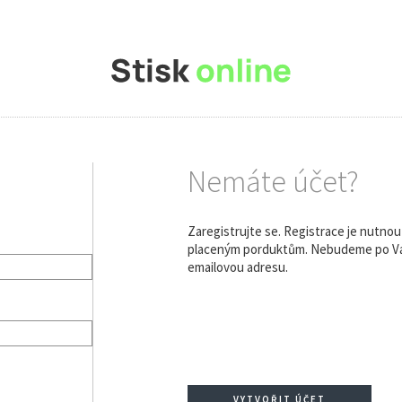
Nemáte účet?
Zaregistrujte se. Registrace je nutno
placeným porduktům. Nebudeme po Vás
emailovou adresu.
VYTVOŘIT ÚČET