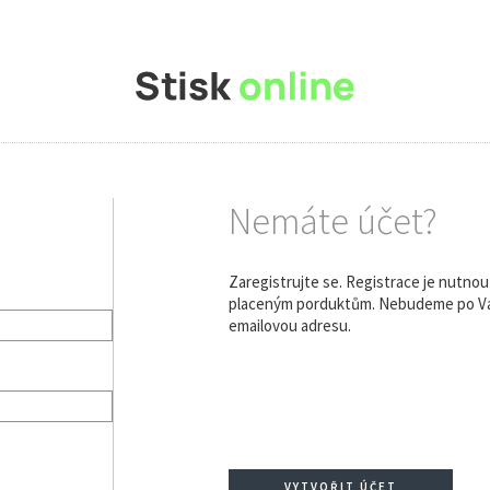
Nemáte účet?
Zaregistrujte se. Registrace je nutno
placeným porduktům. Nebudeme po Vás
emailovou adresu.
VYTVOŘIT ÚČET