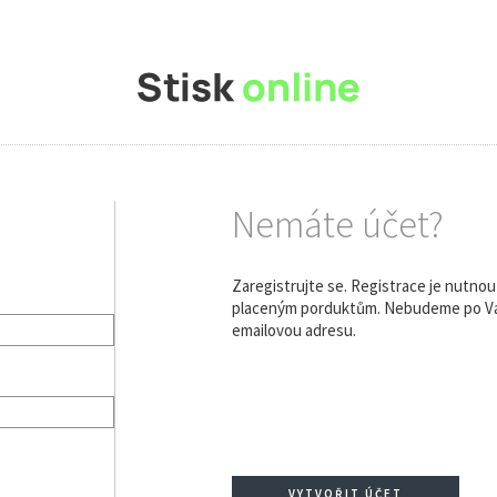
Nemáte účet?
Zaregistrujte se. Registrace je nutno
placeným porduktům. Nebudeme po Vás
emailovou adresu.
VYTVOŘIT ÚČET