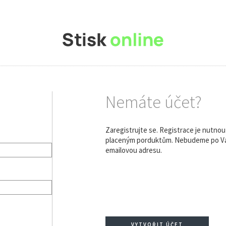
Nemáte účet?
Zaregistrujte se. Registrace je nutno
placeným porduktům. Nebudeme po Vás
emailovou adresu.
VYTVOŘIT ÚČET