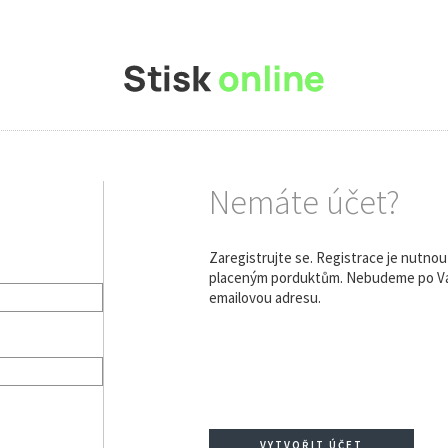
Nemáte účet?
Zaregistrujte se. Registrace je nutno
placeným porduktům. Nebudeme po Vás
emailovou adresu.
VYTVOŘIT ÚČET