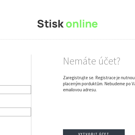
Nemáte účet?
Zaregistrujte se. Registrace je nutno
placeným porduktům. Nebudeme po Vás
emailovou adresu.
VYTVOŘIT ÚČET