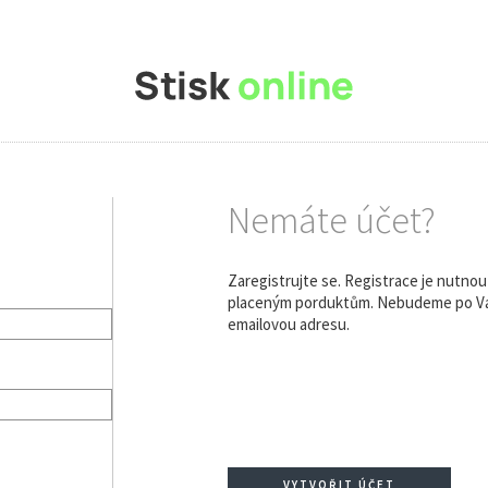
Nemáte účet?
Zaregistrujte se. Registrace je nutno
placeným porduktům. Nebudeme po Vás
emailovou adresu.
VYTVOŘIT ÚČET