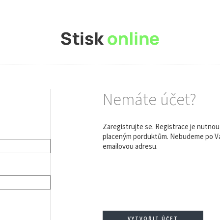
Nemáte účet?
Zaregistrujte se. Registrace je nutno
placeným porduktům. Nebudeme po Vás
emailovou adresu.
VYTVOŘIT ÚČET