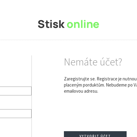
Nemáte účet?
Zaregistrujte se. Registrace je nutno
placeným porduktům. Nebudeme po Vás
emailovou adresu.
VYTVOŘIT ÚČET