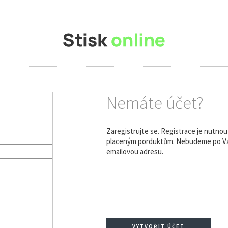
Nemáte účet?
Zaregistrujte se. Registrace je nutno
placeným porduktům. Nebudeme po Vás
emailovou adresu.
VYTVOŘIT ÚČET