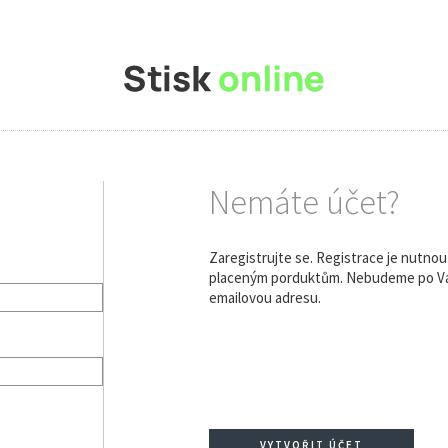
Nemáte účet?
Zaregistrujte se. Registrace je nutno
placeným porduktům. Nebudeme po Vás
emailovou adresu.
VYTVOŘIT ÚČET