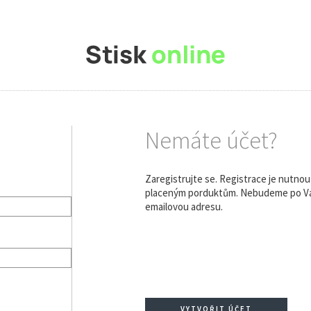
Nemáte účet?
Zaregistrujte se. Registrace je nutno
placeným porduktům. Nebudeme po Vás
emailovou adresu.
VYTVOŘIT ÚČET