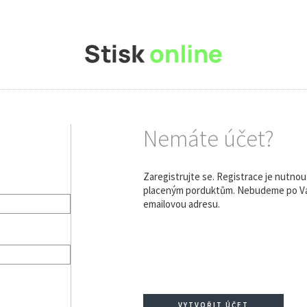
Nemáte účet?
Zaregistrujte se. Registrace je nutno
placeným porduktům. Nebudeme po Vás
emailovou adresu.
VYTVOŘIT ÚČET