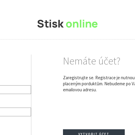
Nemáte účet?
Zaregistrujte se. Registrace je nutno
placeným porduktům. Nebudeme po Vás
emailovou adresu.
VYTVOŘIT ÚČET