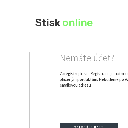
Nemáte účet?
Zaregistrujte se. Registrace je nutno
placeným porduktům. Nebudeme po Vás
emailovou adresu.
VYTVOŘIT ÚČET