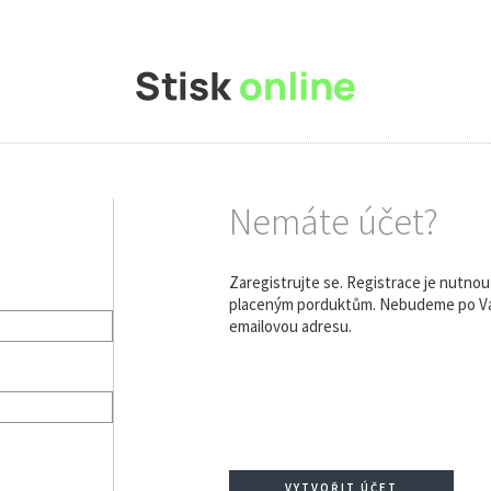
Nemáte účet?
Zaregistrujte se. Registrace je nutno
placeným porduktům. Nebudeme po Vás
emailovou adresu.
VYTVOŘIT ÚČET