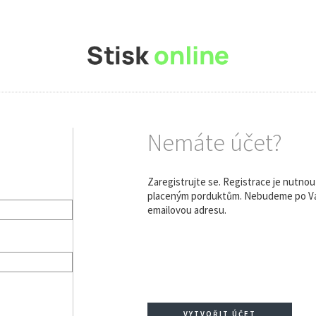
Nemáte účet?
Zaregistrujte se. Registrace je nutno
placeným porduktům. Nebudeme po Vás
emailovou adresu.
VYTVOŘIT ÚČET