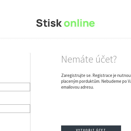
Nemáte účet?
Zaregistrujte se. Registrace je nutno
placeným porduktům. Nebudeme po Vás
emailovou adresu.
VYTVOŘIT ÚČET