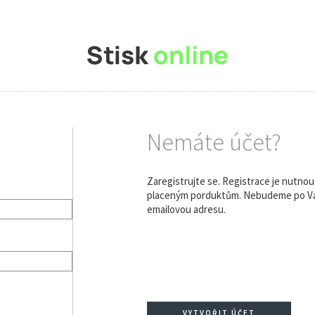
Nemáte účet?
Zaregistrujte se. Registrace je nutno
placeným porduktům. Nebudeme po Vás
emailovou adresu.
VYTVOŘIT ÚČET