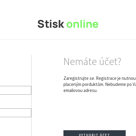
Nemáte účet?
Zaregistrujte se. Registrace je nutno
placeným porduktům. Nebudeme po Vás
emailovou adresu.
VYTVOŘIT ÚČET